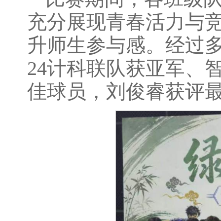
充分展现青春活力与
升师生参与感。经过多
24计科联队获亚军、
佳球员，刘俊睿获评